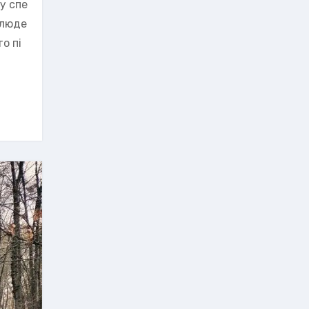
у спе
 люде
о пі