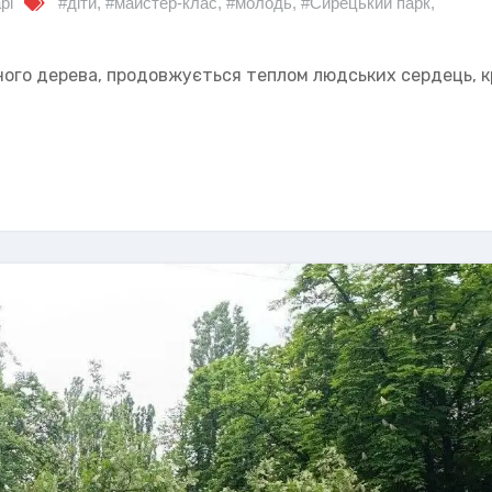
рі
#діти
,
#майстер-клас
,
#молодь
,
#Сирецький парк
,
чного дерева, продовжується теплом людських сердець, 