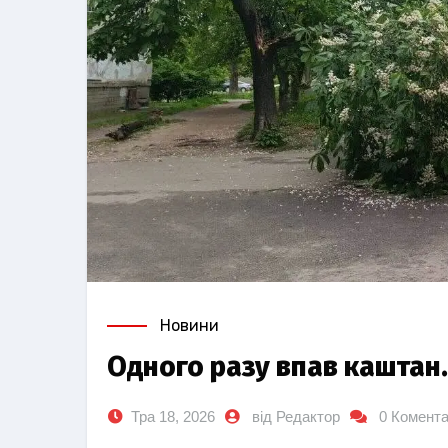
Новини
Одного разу впав каштан
Тра 18, 2026
від Редактор
0 Комента