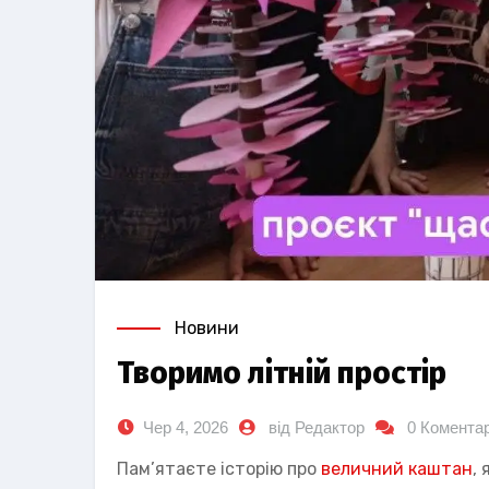
Новини
Творимо літній простір
Чер 4, 2026
від Редактор
0 Коментар
Пам’ятаєте історію про
величний каштан
,