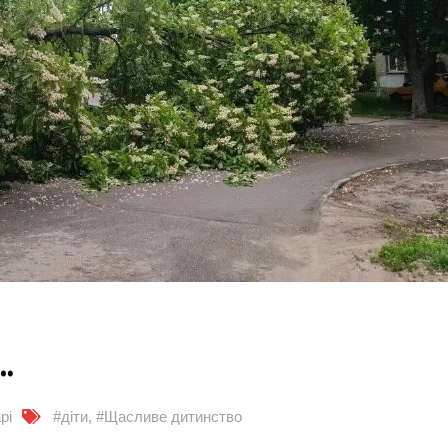
…
рі
#діти
,
#Щасливе дитинство