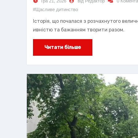
Тра 21, 2026
від Редактор
0 Комента
#Щасливе дитинство
Історія, що почалася з розчахнутого вели
ивністю та бажанням творити разом.
Читати більше