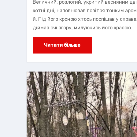
Величний, розлогий, укритий весняним цвіт
котні дні, наповнював повітря тонким аро
й. Під його кроною хтось поспішав у справа
діймав очі вгору, милуючись його красою.
Читати більше