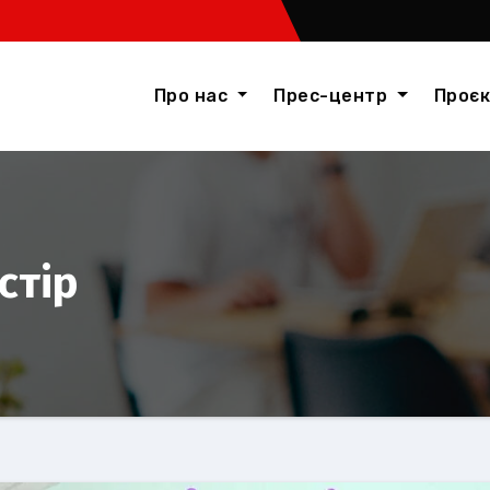
Про нас
Прес-центр
Проє
стір