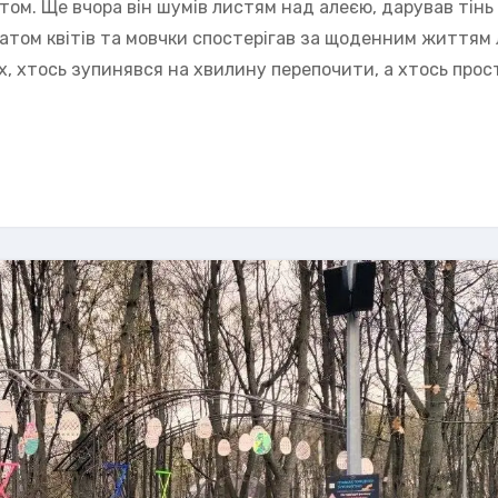
ом. Ще вчора він шумів листям над алеєю, дарував тінь 
матом квітів та мовчки спостерігав за щоденним життям
х, хтось зупинявся на хвилину перепочити, а хтось прост