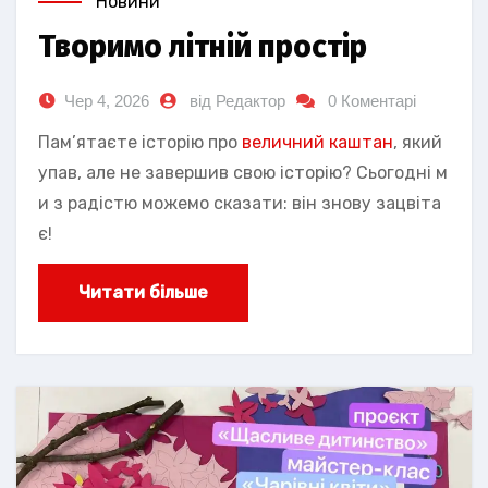
Новини
Творимо літній простір
Чер 4, 2026
від Редактор
0 Коментарі
Пам’ятаєте історію про
величний каштан
, який
упав, але не завершив свою історію? Сьогодні м
и з радістю можемо сказати: він знову зацвіта
є!
Читати більше