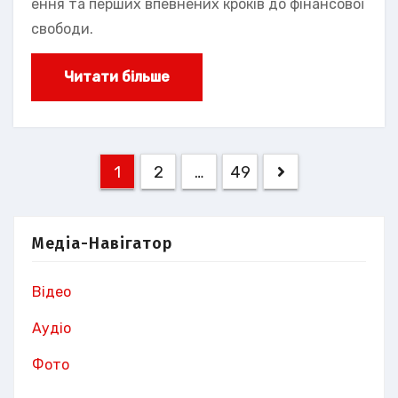
ення та перших впевнених кроків до фінансової
свободи.
Читати більше
Пагінація
1
2
…
49
записів
Медіа-Навігатор
Відео
Аудіо
Фото