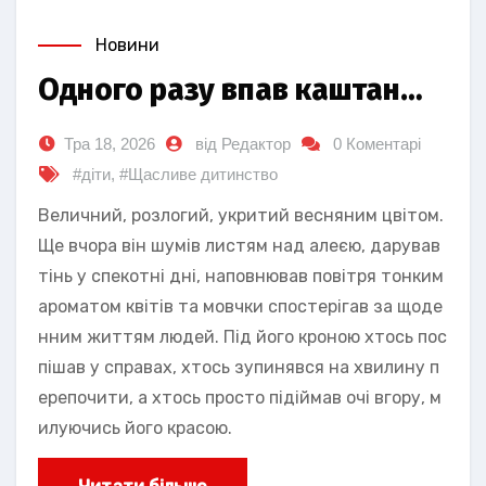
Новини
Одного разу впав каштан…
Тра 18, 2026
від Редактор
0 Коментарі
#діти
,
#Щасливе дитинство
Величний, розлогий, укритий весняним цвітом.
Ще вчора він шумів листям над алеєю, дарував
тінь у спекотні дні, наповнював повітря тонким
ароматом квітів та мовчки спостерігав за щоде
нним життям людей. Під його кроною хтось пос
пішав у справах, хтось зупинявся на хвилину п
ерепочити, а хтось просто підіймав очі вгору, м
илуючись його красою.