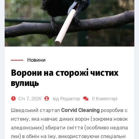
Новини
Ворони на сторожі чистих
вулиць
Січ 7, 2026
від Редактор
0 Коментарі
Шведський стартап
Corvid Cleaning
розробив с
истему, яка навчає диких ворон (зокрема новок
аледонських) збирати сміття (особливо недопа
лки) в обмін на їжу, використовуючи спеціальні