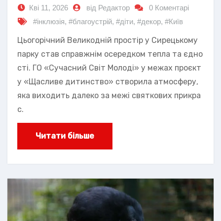
Кві 11, 2026
від Редактор
0 Коментарі
#інклюзія
,
#благоустрій
,
#діти
,
#декор
,
#Київ
Цьогорічний Великодній простір у Сирецькому
парку став справжнім осередком тепла та єдно
сті. ГО «Сучасний Світ Молоді» у межах проєкт
у «Щасливе дитинство» створила атмосферу,
яка виходить далеко за межі святкових прикра
с.
Читати більше