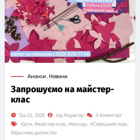
Анонси
,
Новини
Запрошуємо на майстер-
клас
Тра 21, 2026
від Редактор
0 Коментарі
#діти
,
#майстер-клас
,
#молодь
,
#Сирецький парк
,
#Щасливе дитинство