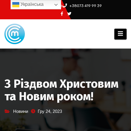
Перейти
Українська
info@ssm.in.ua
+38073 419 99 39
до
вмісту
З Різдвом Христовим
та Новим роком!
Новини
Гру 24, 2023