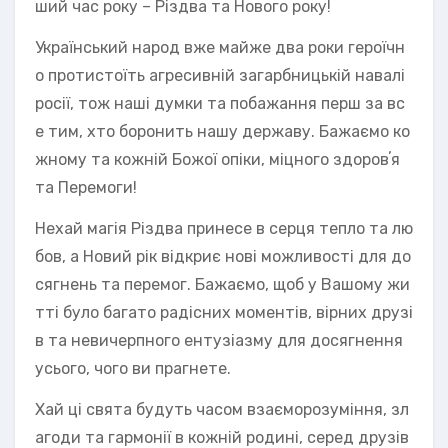
ший час року – Різдва та Нового року!
Український народ вже майже два роки героїчн
о протистоїть агресивній загарбницькій навалі
росії, тож наші думки та побажання перш за вс
е тим, хто боронить нашу державу. Бажаємо ко
жному та кожній Божої опіки, міцного здоровʼя
та Перемоги!
Нехай магія Різдва принесе в серця тепло та лю
бов, а Новий рік відкриє нові можливості для до
сягнень та перемог. Бажаємо, щоб у Вашому жи
тті було багато радісних моментів, вірних друзі
в та невичерпного ентузіазму для досягнення
усього, чого ви прагнете.
Хай ці свята будуть часом взаєморозуміння, зл
агоди та гармонії в кожній родині, серед друзів