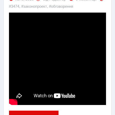
#3474
,
#законопроект
,
#обговорення