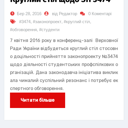
Бер 28, 2016
від Редактор
0 Коментарі
#3474
,
#законопроект
,
#круглий стіл
,
#обговорення
,
#студенти
7 квітня 2016 року в конференц-залі Верховної
Ради України відбудеться круглий стіл стосовн
о доцільності прийняття законопроекту №3474
щодо діяльності студентських профспілкових о
рганізацій. Дана законодавча ініціатива виклик
ала чималий суспільний резонанс і потребує ек
спертного обговорення.
Читати більше