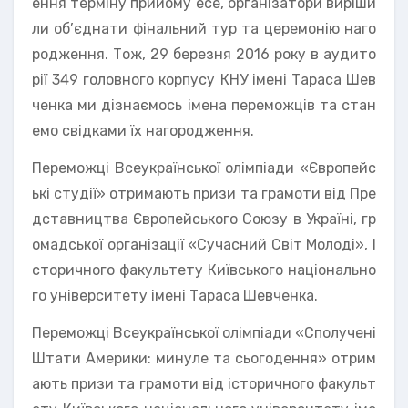
ення терміну прийому есе, організатори виріши
ли об’єднати фінальний тур та церемонію наго
родження. Тож, 29 березня 2016 року в аудито
рії 349 головного корпусу КНУ імені Тараса Шев
ченка ми дізнаємось імена переможців та стан
емо свідками їх нагородження.
Переможці Всеукраїнської олімпіади «Європейс
ькі студії» отримають призи та грамоти від Пре
дставництва Європейського Союзу в Україні, гр
омадської організації «Сучасний Світ Молоді», І
сторичного факультету Київського національно
го університету імені Тараса Шевченка.
Переможці Всеукраїнської олімпіади «Сполучені
Штати Америки: минуле та сьогодення» отрим
ають призи та грамоти від історичного факульт