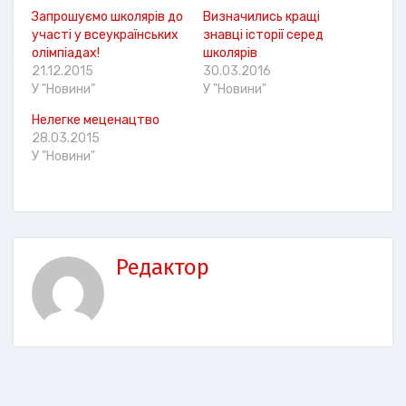
Запрошуємо школярів до
Визначились кращі
участі у всеукраїнських
знавці історії серед
олімпіадах!
школярів
21.12.2015
30.03.2016
У "Новини"
У "Новини"
Нелегке меценацтво
28.03.2015
У "Новини"
Редактор