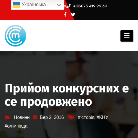
Перейти
Українська
info@ssm.in.ua
+38073 419 99 39
до
вмісту
Прийом конкурсних е
се продовжено
Новини
Бер 2, 2016
#історія
,
#КНУ
,
#олімпіада