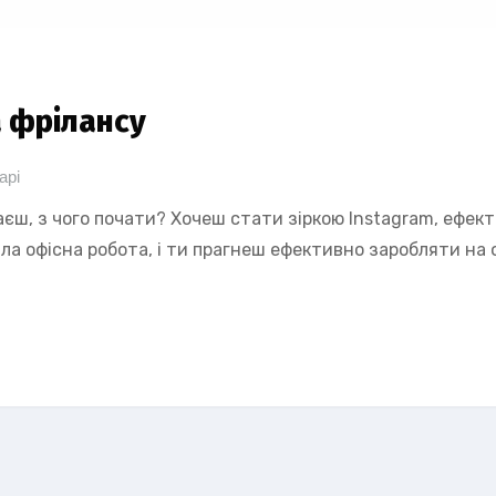
 фрілансу
арі
аєш, з чого почати? Хочеш стати зіркою Instagram, ефек
ла офісна робота, і ти прагнеш ефективно заробляти на 