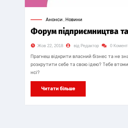
Анонси
,
Новини
Форум підприємництва та
Жов 22, 2018
від Редактор
0 Комент
Прагнеш відкрити власний бізнес та не зн
розкрутити себе та свою ідею? Тебе втоми
нсі?
Читати більше