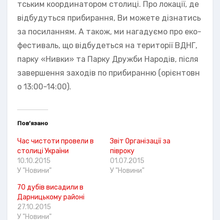
тським координатором столиці. Про локації, де
відбудуться прибирання, Ви можете дізнатись
за посиланням. А також, ми нагадуємо про еко-
фестиваль, що відбудеться на території ВДНГ,
парку «Нивки» та Парку Дружби Народів, після
завершення заходів по прибиранню (орієнтовн
о 13:00-14:00).
Пов’язано
Час чистоти провели в
Звіт Організації за
столиці України
півроку
10.10.2015
01.07.2015
У "Новини"
У "Новини"
70 дубів висадили в
Дарницькому районі
27.10.2015
У "Новини"