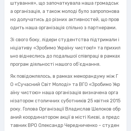
штування», що започаткувала наша громадськ
а організація, а також молоді було запропонова
но долучатись до різних активностей, що пров
одить наша організація спільно з партнерами.
Зі свого боку, лідери студентства підтримали і
ніціативу «Зробимо Україну чистою!» та прихил
ьно віднеслись до подальшої співпраці в рамках
програм діяльності нашого об’єднання.
Як повідомлялось, в рамках меморандуму між Г
О «Сучасний Світ Молоді» та ВГО «Зробимо Укр
аїну чистою» наша організація визначена орга
нізатором столичних суботників 25 квітня 2015
року. Голова Організації Владислав Шелоков обр
аний координатором акції в місті Києві, а предс
тавник ВРО Олександр Чередниченко – студен