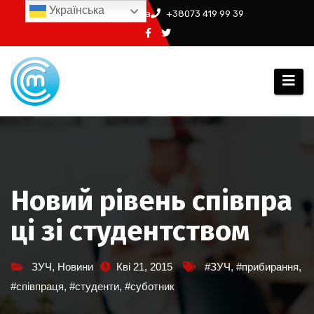
Перейти
Українська
info@ssm.in.ua
+38073 419 99 39
до
вмісту
Новий рівень співпра
ці зі студентством
ЗУЧ
,
Новини
Кві 21, 2015
#ЗУЧ
,
#прибирання
,
#співпраця
,
#студенти
,
#суботник