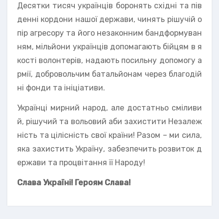
Десятки тисяч українців боронять східні та пів
денні кордони нашої держави, чинять рішучій о
пір агресору та його незаконним бандформуван
ням, мільйони українців допомагають бійцям в я
кості волонтерів, надають посильну допомогу а
рмії, добровольчим батальйонам через благодій
ні фонди та ініціативи.
Українці мирний народ, але достатньо сміливи
й, рішучий та вольовий аби захистити Незалеж
ність та цілісність свої країни! Разом – ми сила,
яка захистить Україну, забезпечить розвиток д
ержави та процвітання її Народу!
Слава Україні! Героям Слава!