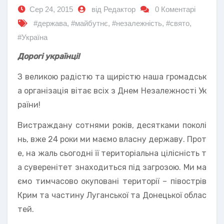
Сер 24, 2015
від Редактор
0 Коментарі
#держава
,
#майбутнє
,
#незалежність
,
#свято
,
#Україна
Дорогі українці!
З великою радістю та щирістю наша громадськ
а організація вітає всіх з Днем Незалежності Ук
раїни!
Вистраждану сотнями років, десятками поколі
нь, вже 24 роки ми маємо власну державу. Прот
е, на жаль сьогодні її територіальна цілісність т
а суверенітет знаходиться під загрозою. Ми ма
ємо тимчасово окуповані території – півострів
Крим та частину Луганської та Донецької облас
тей.