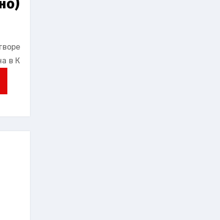
но)
утворе
а в К