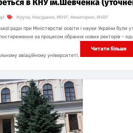
реться в КНУ ім.Шевченка (уточне
рі
#група
,
#засідання
,
#КНУ
,
#моніторинг
,
#НАУ
ької ради при Міністерстві освіти і науки України були 
 спостереження за процесом обрання нових ректорів – одн
Читати більше
альному авіаційному університеті.