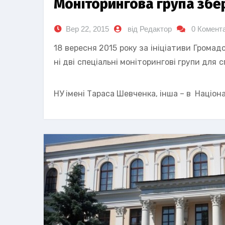
Моніторингова група збе
Вер 22, 2015
від Редактор
0 Комента
18 вересня 2015 року за ініціативи Громадс
ні дві спеціальні моніторингові групи для
НУ імені Тараса Шевченка, інша – в Націон