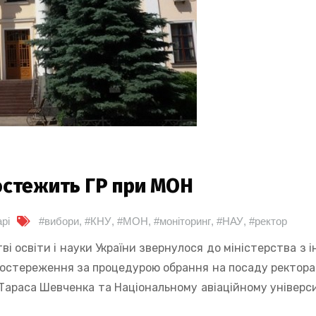
остежить ГР при МОН
рі
#вибори
,
#КНУ
,
#МОН
,
#моніторинг
,
#НАУ
,
#ректор
і освіти і науки України звернулося до міністерства з і
постереження за процедурою обрання на посаду ректора 
 Тараса Шевченка та Національному авіаційному універси