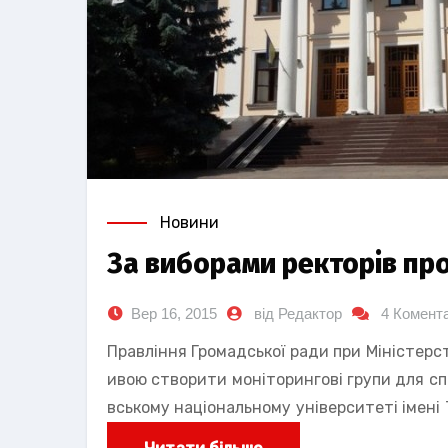
Новини
За виборами ректорів пр
Вер 16, 2015
від Редактор
4 Комента
Правління Громадської ради при Міністерств
ивою створити моніторингові групи для с
вському національному університеті імені