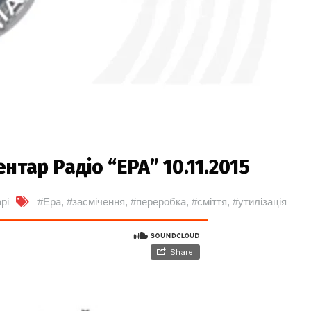
тар Радіо “ЕРА” 10.11.2015
рі
#Ера
,
#засмічення
,
#переробка
,
#сміття
,
#утилізація