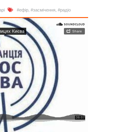
арі
#ефір
,
#засмічення
,
#радіо