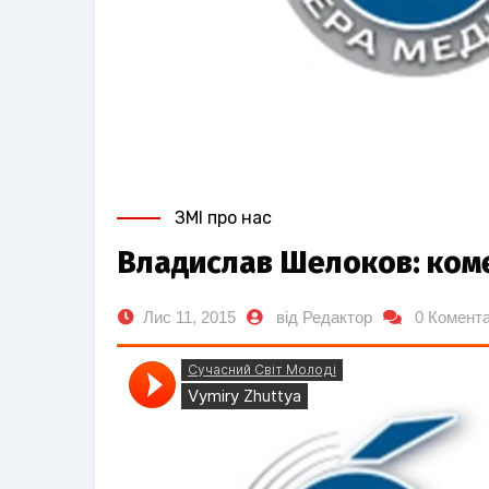
ЗМІ про нас
Владислав Шелоков: комен
Лис 11, 2015
від Редактор
0 Комента