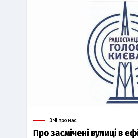
ЗМІ про нас
Про засмічені вулиці в еф