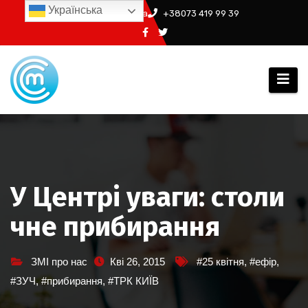
Перейти
Українська
info@ssm.in.ua
+38073 419 99 39
до
вмісту
У Центрі уваги: столи
чне прибирання
ЗМІ про нас
Кві 26, 2015
#25 квітня
,
#ефір
,
#ЗУЧ
,
#прибирання
,
#ТРК КИЇВ