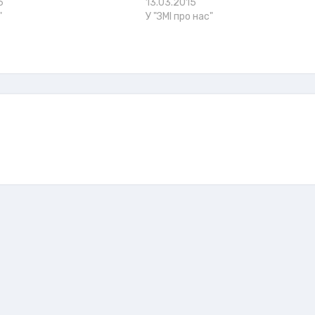
6
13.03.2015
"
У "ЗМІ про нас"