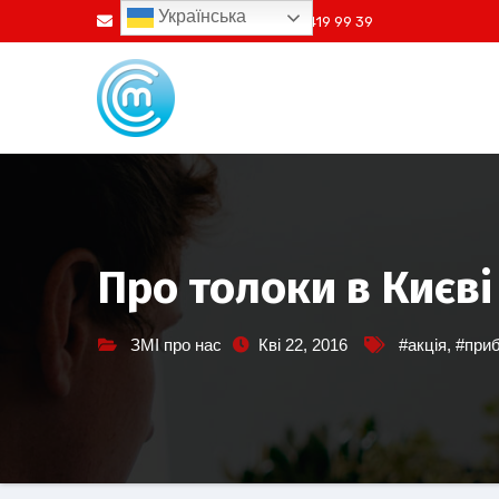
Перейти
Українська
info@ssm.in.ua
+38073 419 99 39
до
вмісту
Про толоки в Києві
ЗМІ про нас
Кві 22, 2016
#акція
,
#при