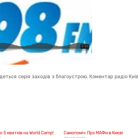
удеться серія заходів з благоустрою. Коментар радіо Киї
о 5 квитків на World Camp!
Самопоміч: Про МАФи в Києві