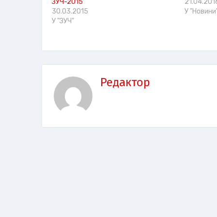
ЗУЧ-2015
21.04.201
30.03.2015
У "Новини
У "ЗУЧ"
Редактор