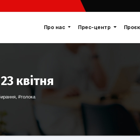
Про нас
Прес-центр
Проє
 23 квітня
бирання
,
#толока