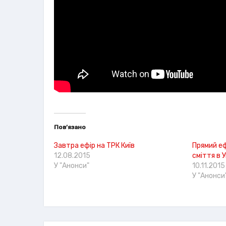
Пов’язано
Завтра ефір на ТРК Київ
Прямий еф
12.08.2015
сміття в У
У "Анонси"
10.11.2015
У "Анонси