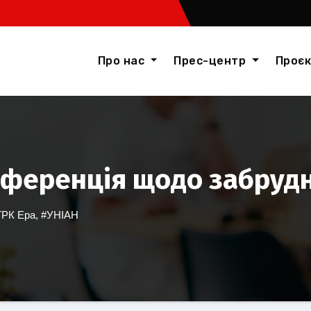
Про нас
Прес-центр
Проє
нференція щодо забруд
ТРК Ера
,
#УНІАН