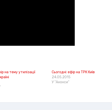
ір на тему утилізації
Сьогодні: ефір на ТРК Київ
країні
24.05.2015
У "Анонси"
"