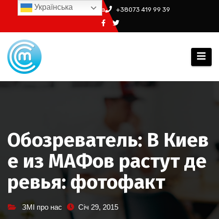
Перейти
Українська
info@ssm.in.ua
+38073 419 99 39
до
вмісту
Обозреватель: В Киев
е из МАФов растут де
ревья: фотофакт
ЗМІ про нас
Січ 29, 2015