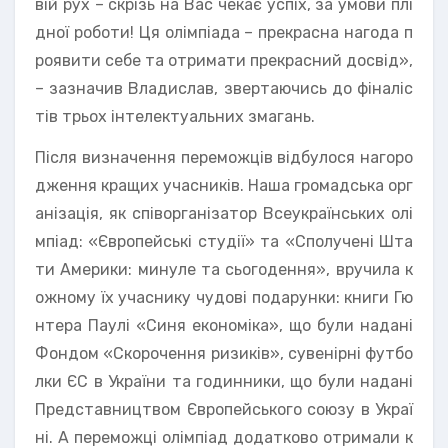
вій рух – скрізь на Вас чекає успіх, за умови плі
дної роботи! Ця олімпіада – прекрасна нагода п
роявити себе та отримати прекрасний досвід»,
– зазначив Владислав, звертаючись до фіналіс
тів трьох інтелектуальних змагань.
Після визначення переможців відбулося нагоро
дження кращих учасників. Наша громадська орг
анізація, як співорганізатор Всеукраїнських олі
мпіад: «Європейські студії» та «Сполучені Шта
ти Америки: минуле та сьогодення», вручила к
ожному їх учаснику чудові подарунки: книги Гю
нтера Паулі «Синя економіка», що були надані
Фондом «Скорочення ризиків», сувенірні футбо
лки ЄС в України та годинники, що були надані
Представництвом Європейського союзу в Украї
ні. А переможці олімпіад додатково отримали к