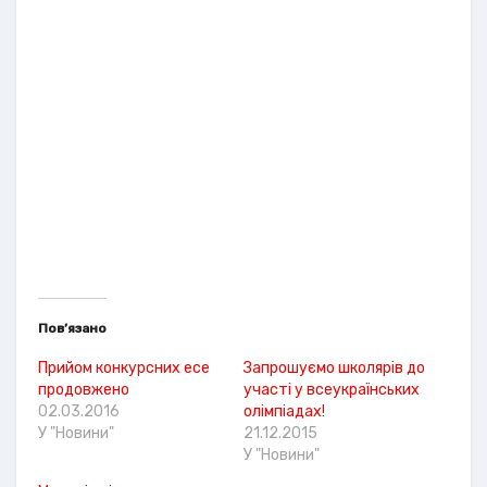
Пов’язано
Прийом конкурсних есе
Запрошуємо школярів до
продовжено
участі у всеукраїнських
02.03.2016
олімпіадах!
У "Новини"
21.12.2015
У "Новини"