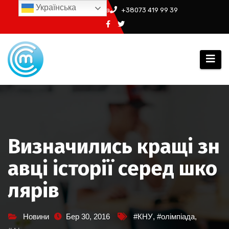
Перейти
Українська
info@ssm.in.ua
+38073 419 99 39
до
вмісту
Визначились кращі зн
авці історії серед шко
лярів
Новини
Бер 30, 2016
#КНУ
,
#олімпіада
,