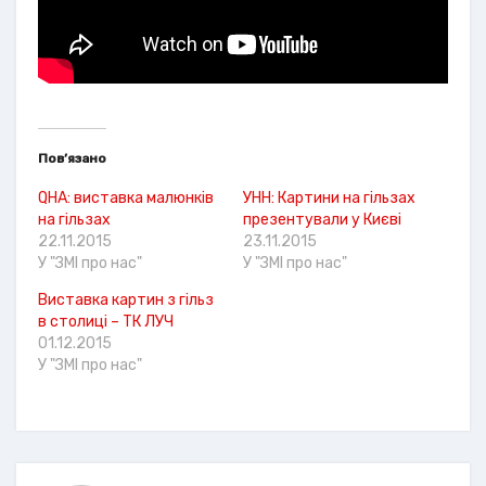
Пов’язано
QHA: виставка малюнків
УНН: Картини на гільзах
на гільзах
презентували у Києві
22.11.2015
23.11.2015
У "ЗМІ про нас"
У "ЗМІ про нас"
Виставка картин з гільз
в столиці – ТК ЛУЧ
01.12.2015
У "ЗМІ про нас"