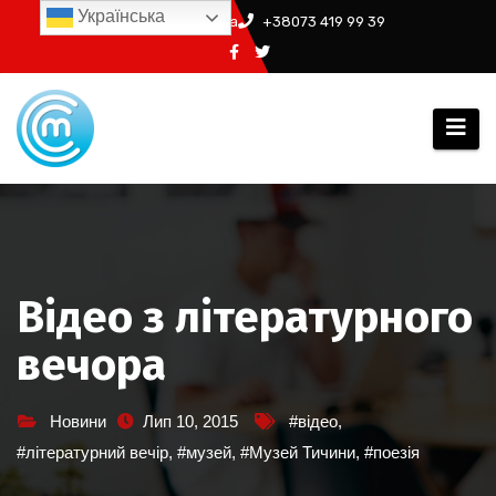
Перейти
Українська
info@ssm.in.ua
+38073 419 99 39
до
вмісту
Відео з літературного
вечора
Новини
Лип 10, 2015
#відео
,
#літературний вечір
,
#музей
,
#Музей Тичини
,
#поезія