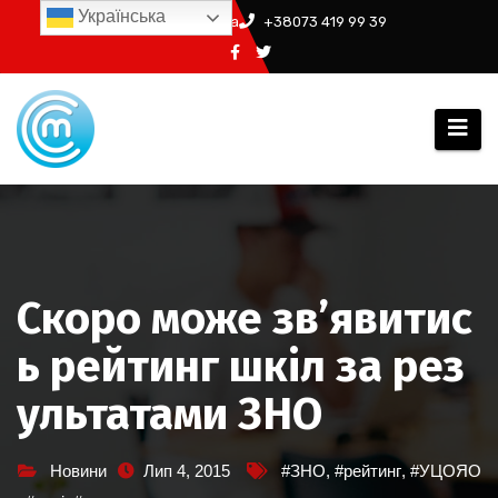
Перейти
Українська
info@ssm.in.ua
+38073 419 99 39
до
вмісту
Скоро може зв’явитис
ь рейтинг шкіл за рез
ультатами ЗНО
Новини
Лип 4, 2015
#ЗНО
,
#рейтинг
,
#УЦОЯО