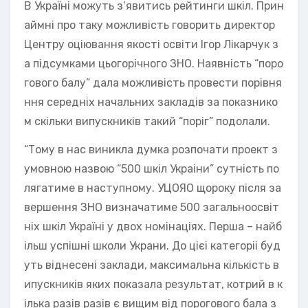
В Україні можуть з’явитись рейтинги шкіл. Прин
аймні про таку можливість говорить директор
Центру оціювання якості освіти Ігор Лікарчук з
а підсумками цьогорічного ЗНО. Наявність “поро
гового балу” дала можливість провести порівня
ння середніх начальних закладів за показнико
м скільки випускників такий “поріг” подолали.
“Тому в нас виникла думка розпочати проект з
умовною назвою “500 шкіл Украіни” сутність по
лягатиме в наступному. УЦОЯО щороку після за
вершення ЗНО визначатиме 500 загальноосвіт
ніх шкіл Україні у двох номінаціях. Перша – найб
ільш успішні школи Украни. До цієі категоріі буд
уть віднесені заклади, максимальна кількість в
ипускників яких показала результат, котрий в к
ілька разів разів є вищим від порогового бала з