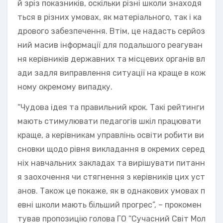
й зріз показників, оскільки різні школи знаходя
ться в різних умовах, як матеріального, так і ка
дрового забезпечення. Втім, це надасть серйоз
ний масив інформації для подальшого реагуван
ня керівників державних та місцевих органів вл
ади задля виправлення ситуації на краще в кож
ному окремому випадку.
“Чудова ідея та правильний крок. Такі рейтинги
мають стимулювати педагогів шкіл працювати
краще, а керівникам управлінь освіти робити ви
сновки щодо рівня викладання в окремих серед
ніх навчальних закладах та вирішувати питанн
я заохочення чи стягнення з керівників цих уст
анов. Також це покаже, як в однакових умовах п
евні школи мають більший прогрес”, – прокомен
тував пропозицію голова ГО “Сучасний Світ Мол