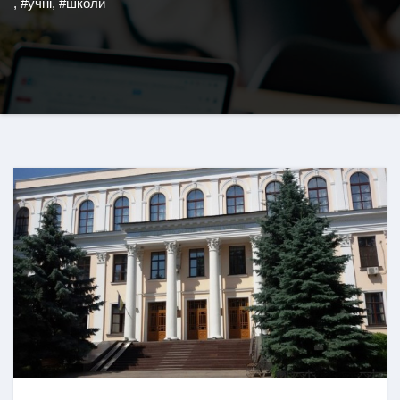
,
#учні
,
#школи