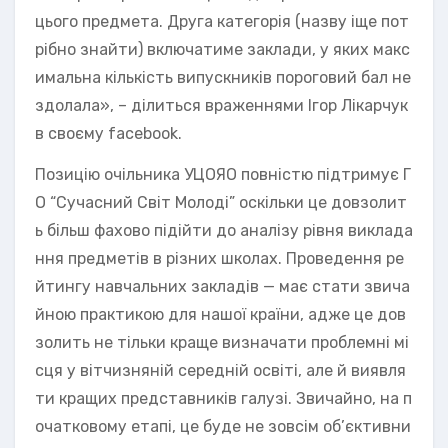
цього предмета. Друга категорія (назву іще пот
рібно знайти) включатиме заклади, у яких макс
имальна кількість випускників пороговий бал не
здолала», – ділиться враженнями Ігор Лікарчук
в своєму facebook.
Позицію очільника УЦОЯО повністю підтримує Г
О “Сучасний Світ Молоді” оскільки це довзолит
ь більш фахово підійти до аналізу рівня виклада
ння предметів в різних школах. Проведення ре
йтингу навчальних закладів — має стати звича
йною практикою для нашої країни, адже це дов
золить не тільки краще визначати проблемні мі
сця у вітчизняній середній освіті, але й виявля
ти кращих представників галузі. Звичайно, на п
очатковому етапі, це буде не зовсім об’єктивни