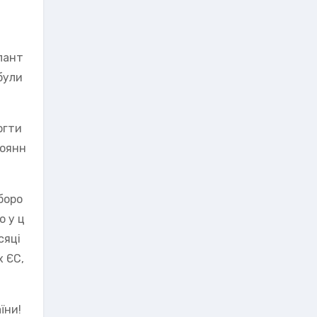
упант
були
огти
тоянн
боро
о у ц
сяці
х ЄС,
їни!