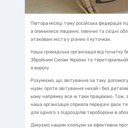
Півтора місяці тому російська федерація пі
а опинилися південні, північні та східні 
атаковані міста у різних її куточках.
Наша громадська організація від початку 
Збройним Силам України та територіальні
я ворогу.
Розуміємо, що звітування за таку допомо
нцям, проте звітування нехай і без детале
ьому напрямку все ж таки працюємо. Тож, з
наша організація сприяла передачі двох теп
для одного з підрозділів тероборони в облас
Дякуємо нашим хлопцям за ефективне прот