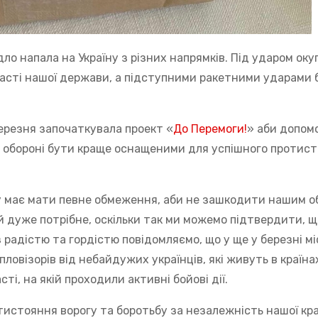
дло напала на Україну з різних напрямків. Під ударом ок
області нашої держави, а підступними ракетними ударами 
березня започаткувала проект «
До Перемоги!
» аби допом
й обороні бути краще оснащеними для успішного протис
гу має мати певне обмеження, аби не зашкодити нашим о
й дуже потрібне, оскільки так ми можемо підтвердити, щ
 радістю та гордістю повідомляємо, що у ще у березні мі
ловізорів від небайдужих українців, які живуть в країна
ті, на якій проходили активні бойові дії.
истояння ворогу та боротьбу за незалежність нашої кра