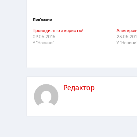
Пов’язано
Проведи літо з користю!
Алея країн
09.06.2015
23.05.20
У "Новини"
У "Новини
Редактор