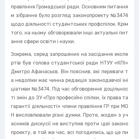
правління Громадської ради. Основним питання
м зібрання було розгляд законопроекту №3474
щодо діяльності студентських профспілок. Крім
того, на ньому обговорювали інші актуальні пит
ання сфери освіти і науки.
Зокрема, серед запрошених на засідання експе
ртів був голова студентської ради НТУУ «КПІ»
Дмитро Афанасьєв. Він пояснив, які переваги т
а недоліки має чинна редакція законодавчої іні
ціативи №3474. Під час обговорення доцільнос
ті змін до ЗУ «Про професійні спілки, їх права та
гарантії діяльності» члени правління ГР при МО
Н висловлювали різні думки. Проте, жоден з уч
асників дискусії не виступив проти ідеї законо
проекту, в той же час, всі погодились, що це пи