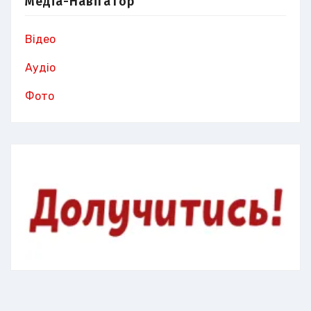
Медіа-Навігатор
Відео
Аудіо
Фото