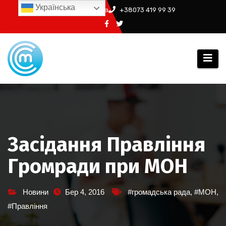
Перейти
Українська
info@ssm.in.ua
+38073 419 99 39
до
вмісту
Засідання Правління
Громради при МОН
Новини
Бер 4, 2016
#громадська рада
,
#МОН
,
#Правління