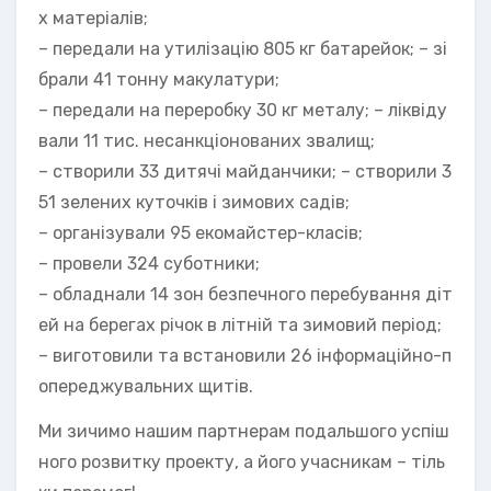
х матеріалів;
– передали на утилізацію 805 кг батарейок; – зі
брали 41 тонну макулатури;
– передали на переробку 30 кг металу; – ліквіду
вали 11 тис. несанкціонованих звалищ;
– створили 33 дитячі майданчики; – створили 3
51 зелених куточків і зимових садів;
– організували 95 екомайстер-класів;
– провели 324 суботники;
– обладнали 14 зон безпечного перебування діт
ей на берегах річок в літній та зимовий період;
– виготовили та встановили 26 інформаційно-п
опереджувальних щитів.
Ми зичимо нашим партнерам подальшого успіш
ного розвитку проекту, а його учасникам – тіль