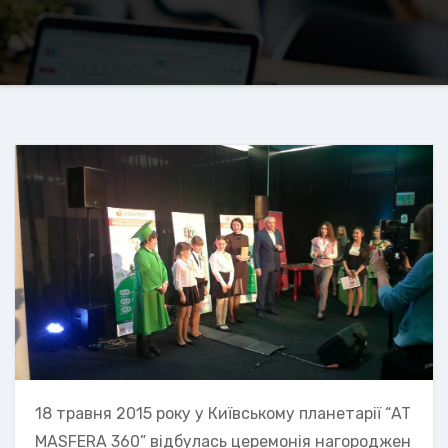
18 травня 2015 року у Київському планетарії “AT
MASFERA 360” відбулась церемонія нагороджен