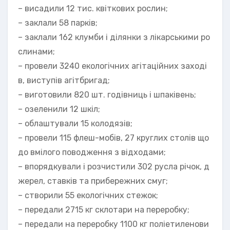
– висадили 12 тис. квіткових рослин;
– заклали 58 парків;
– заклали 162 клумби і ділянки з лікарськими ро
слинами;
– провели 3240 екологічних агітаційних заході
в, виступів агітбригад;
– виготовили 820 шт. годівниць і шпаківень;
– озеленили 12 шкіл;
– облаштували 15 колодязів;
– провели 115 флеш-мобів, 27 круглих столів що
до вмілого поводження з відходами;
– впорядкували і розчистили 302 русла річок, д
жерел, ставків та прибережних смуг;
– створили 55 екологічних стежок;
– передали 2715 кг склотари на переробку;
– передали на переробку 1100 кг поліетиленови