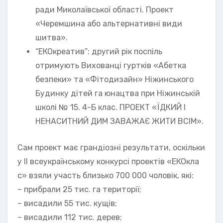
ради Миколаївської області. Проект
«Черемшина або альтернативні види
шитва».
“ЕКОкреатив”: другий рік поспіль
отримують Вихованці гуртків «Абетка
безпеки» та «Фітодизайн» Ніжинського
Будинку дітей га юнацтва при Ніжинській
школі № 15. 4-Б клас. ПРОЕКТ «ЇДКИЙ І
НЕНАСИТНИЙ ДИМ ЗАВАЖАЄ ЖИТИ ВСІМ».
Сам проект має грандіозні результати, оскільки
у II всеукраїнському конкурсі проектів «ЕКОкла
с» взяли участь близько 700 000 чоловік, які:
– прибрали 25 тис. га території;
– висадили 55 тис. кущів;
– висадили 112 тис. дерев;