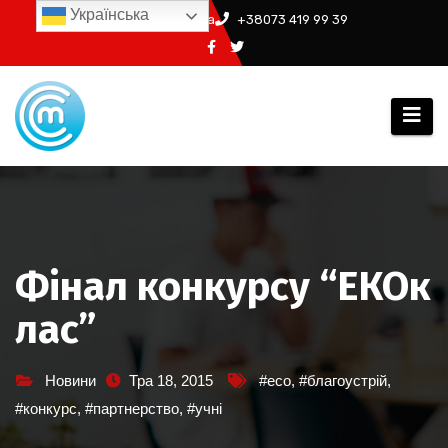
Перейти
Українська
info@ssm.in.ua
+38073 419 99 39
до
вмісту
Фінал конкурсу “ЕКОк
лас”
Новини
Тра 18, 2015
#eco
,
#благоустрій
,
#конкурс
,
#партнерство
,
#учні