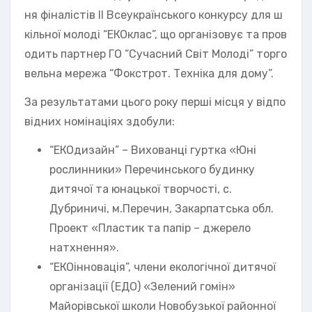
ня фіналістів II Всеукраїнського конкурсу для ш
кільної молоді “ЕКОклас”, що організовує та пров
одить партнер ГО “Сучасний Світ Молоді” торго
вельна мережа “Фокстрот. Техніка для дому”.
За результатами цього року перші місця у відпо
відних номінаціях здобули:
“ЕКОдизайн” – Вихованці гуртка «Юні
рослинники» Перечинського будинку
дитячої та юнацької творчості, с.
Дубриничі, м.Перечин, Закарпатська обл.
Проект «Пластик та папір – джерело
натхнення».
“ЕКОінновація”, члени екологічної дитячої
організації (ЕДО) «Зелений гомін»
Майорівської школи Новобузької районної