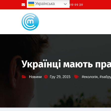
Перейти
Українська
info@ssm.in.ua
+38073 419 99 39
до
вмісту
Українці мають пр
Новини
Гру 29, 2015
#екологія
,
#забр