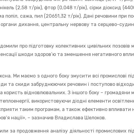
 нікель (2,58 т/рік), фтор (0,048 т/рік), сірки діоксид (44
а попіл, сажа, пил (20651,32 т/рік). Дані речовини при п
на органи дихання, центральну нервову та серцево-судин
домили про підготовку колективних цивільних позовів 
пенсації шкоди здоров’ю та зменшення негативного впли
сна. Ми маємо з одного боку змусити всі промислові пі
ди та скиди забруднюючих речовин і поступово відходи
а користь відновлювальних. З іншого боку – громадяни 
еплоенергії, використовуючи діодні елементи освітленн
сприяти таким програмам, а також ефективно впливати н
в’я нації», – зазначив Владислава Шелоков.
пили за продовження аналізу діяльності промислових пі