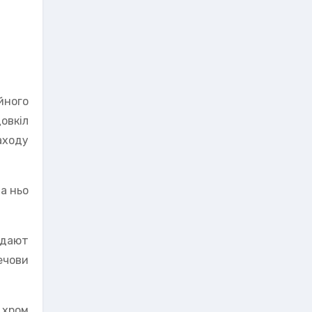
йного
овкіл
аходу
а ньо
адают
ечови
 хром