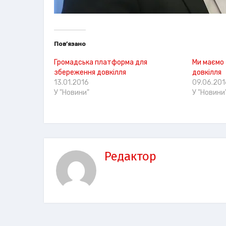
Пов’язано
Громадська платформа для
Ми маємо 
збереження довкілля
довкілля
13.01.2016
09.06.201
У "Новини"
У "Новини
Редактор