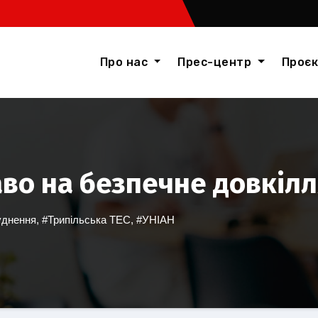
Про нас
Прес-центр
Проє
аво на безпечне довкіл
уднення
,
#Трипільська ТЕС
,
#УНІАН