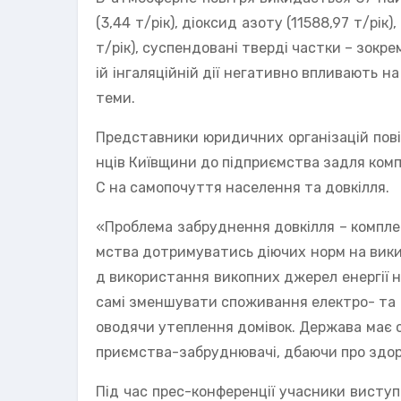
(3,44 т/рік), діоксид азоту (11588,97 т/рік),
т/рік), суспендовані тверді частки – зокрем
ій інгаляційній дії негативно впливають 
теми.
Представники юридичних організацій пові
нців Київщини до підприємства задля ком
С на самопочуття населення та довкілля.
«Проблема забруднення довкілля – комплек
мства дотримуватись діючих норм на вики
д використання викопних джерел енергії н
самі зменшувати споживання електро- та т
оводячи утеплення домівок. Держава має 
приємства-забруднювачі, дбаючи про здоро
Під час прес-конференції учасники висту