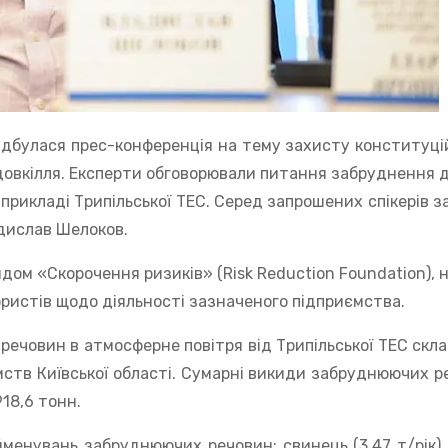
відбулася прес-конференція на тему захисту конституці
довкілля. Експерти обговорювали питання забруднення д
рикладі Трипільської ТЕС. Серед запрошених спікерів з
адислав Шелоков.
ом «Скорочення ризиків» (Risk Reduction Foundation), н
юристів щодо діяльності зазначеного підприємства.
речовин в атмосферне повітря від Трипільської ТЕС скл
мств Київської області. Сумарні викиди забруднюючих р
918,6 тонн.
менувань забруднюючих речовин: свинець (3,47 т/рік),