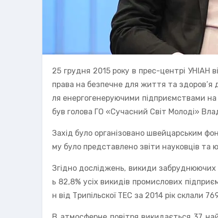
25 грудня 2015 року в прес-центрі УНІАН 
права на безпечне для життя та здоров’я 
ля енергогенеруючими підприємствами на п
був голова ГО «Сучасний Світ Молоді» Вл
Захід було організовано швейцарським фонд
му було представлено звіти науковців та 
Згідно досліджень, викиди забруднюючих 
ь 82,8% усіх викидів промислових підприє
н від Трипільскої ТЕС за 2014 рік склали 76
В атмосферне повітря викидається 37 най