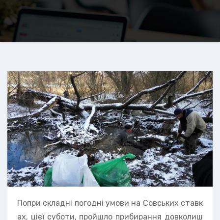
Попри складні погодні умови на Совських ставк
ах, цієї суботи, пройшло прибирання довколиш