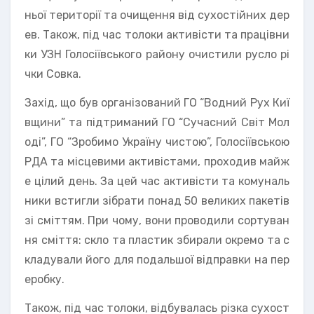
ньої території та очищення від сухостійних дер
ев. Також, під час толоки активісти та працівни
ки УЗН Голосіївського району очистили русло рі
чки Совка.
Захід, що був організований ГО “Водний Рух Киї
вщини” та підтриманий ГО “Сучасний Світ Мол
оді”, ГО “Зробимо Україну чистою”, Голосіївською
РДА та місцевими активістами, проходив майж
е цілий день. За цей час активісти та комуналь
ники встигли зібрати понад 50 великих пакетів
зі сміттям. При чому, вони проводили сортуван
ня сміття: скло та пластик збирали окремо та с
кладували його для подальшої відправки на пер
еробку.
Також, під час толоки, відбувалась різка сухост