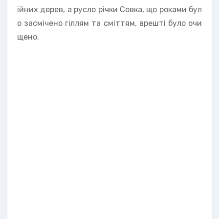
ійних дерев, а русло річки Совка, що роками бул
о засмічено гіллям та сміттям, врешті було очи
щено.