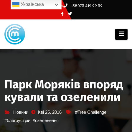
Перейти
Українська
info@ssm.in.ua
+38073 419 99 39
до
вмісту
Парк Моряків впоряд
кували та озеленили
Новини
Кві 25, 2016
#Tree Challenge
,
#благоустрій
,
#озеленення