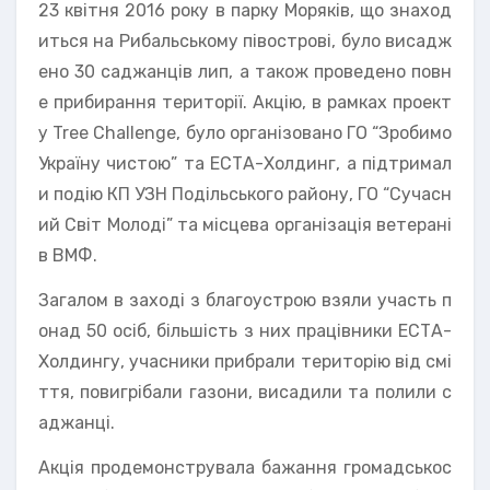
23 квітня 2016 року в парку Моряків, що знаход
иться на Рибальському півострові, було висадж
ено 30 саджанців лип, а також проведено повн
е прибирання території. Акцію, в рамках проект
у Tree Challenge, було організовано ГО “Зробимо
Україну чистою” та ЕСТА-Холдинг, а підтримал
и подію КП УЗН Подільського району, ГО “Сучасн
ий Світ Молоді” та місцева організація ветерані
в ВМФ.
Загалом в заході з благоустрою взяли участь п
онад 50 осіб, більшість з них працівники ЕСТА-
Холдингу, учасники прибрали територію від смі
ття, повигрібали газони, висадили та полили с
аджанці.
Акція продемонструвала бажання громадськос