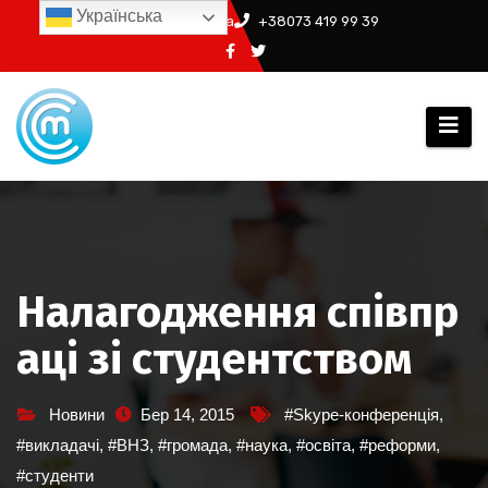
Перейти
Українська
info@ssm.in.ua
+38073 419 99 39
до
вмісту
Налагодження співпр
аці зі студентством
Новини
Бер 14, 2015
#Skype-конференція
,
#викладачі
,
#ВНЗ
,
#громада
,
#наука
,
#освіта
,
#реформи
,
#студенти