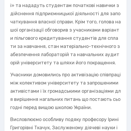
і» та нададуть студентам початкові навички з
дійснення підприємницької діяльності для запо
чаткування власної справи. Крім того, голова на
шої організації обговорив з учасниками варіант
и пільгового кредитування студентів для спла
ти за навчання, стан матеріально-технічного з
абезпечення лабораторій та навчальних аудит
орій університету та шляхи його покращення.
Учасники домовились про активізацію співпраці
між колективом університету та запрошеними
активістами і їх громадськими організаціями дл
я вирішення нагальних питань що постають сьо
годні перед вищою школою України.
Висловлюємо особливу подяку професору Ірині
Григорівні Ткачук, Заслуженому діячеві науки і