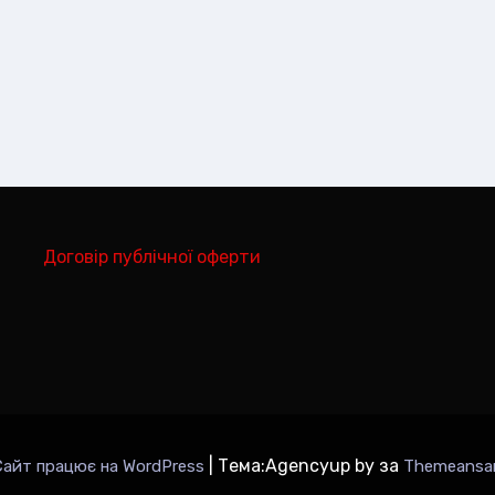
Договір публічної оферти
|
Тема:Agencyup by за
Сайт працює на WordPress
Themeansa