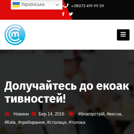
Перейти
Українська
info@ssm.in.ua
+38073 419 99 39
до
вмісту
Долучайтесь до екоак
тивностей!
Новини
Бер 14, 2016
#благоустрій
,
#весна
,
#Київ
,
#прибирання
,
#столиця
,
#толока