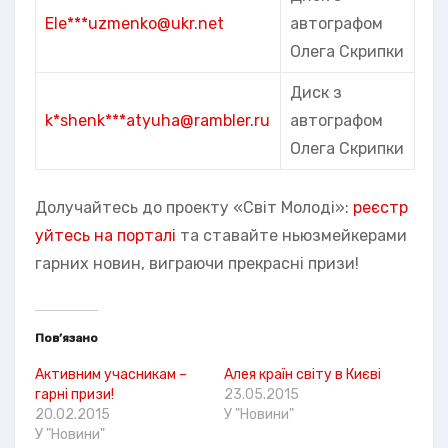
Ele***uzmenko@ukr.net
автографом
Олега Скрипки
Диск з
k*shenk***atyuha@rambler.ru
автографом
Олега Скрипки
Долучайтесь до проекту «Світ Молоді»:
реєстр
уйтесь на порталі
та ставайте ньюзмейкерами
гарних новин, виграючи прекрасні призи!
Пов’язано
Активним учасникам –
Алея країн світу в Києві
гарні призи!
23.05.2015
20.02.2015
У "Новини"
У "Новини"