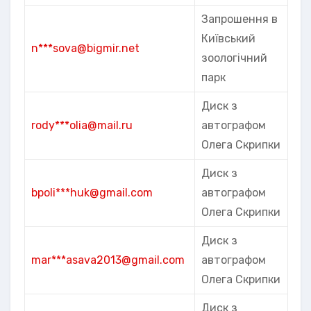
Запрошення в
Київський
n***sova@bigmir.net
зоологічний
парк
Диск з
rody***olia@mail.ru
автографом
Олега Скрипки
Диск з
bpoli***huk@gmail.com
автографом
Олега Скрипки
Диск з
mar***asava2013@gmail.com
автографом
Олега Скрипки
Диск з