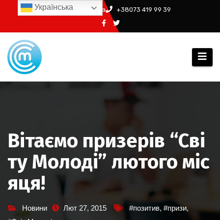
Перейти
Українська
info@ssm.in.ua
+38073 419 99 39
до
вмісту
Вітаємо призерів “Сві
ту Молоді” лютого міс
яця!
Новини
Лют 27, 2015
#позитив
,
#призи
,