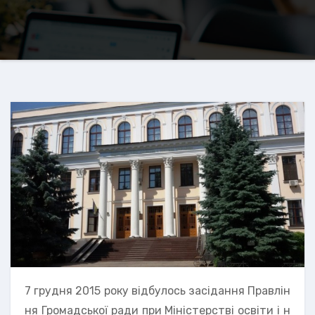
7 грудня 2015 року відбулось засідання Правлін
ня Громадської ради при Міністерстві освіти і н