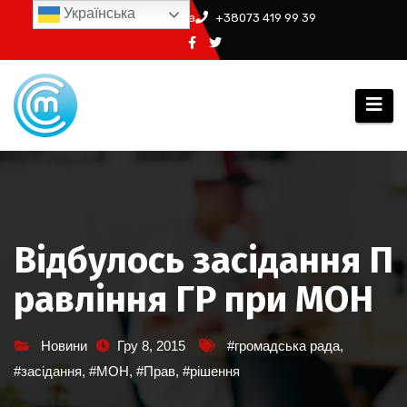
Перейти
Українська
info@ssm.in.ua
+38073 419 99 39
до
вмісту
Відбулось засідання П
равління ГР при МОН
Новини
Гру 8, 2015
#громадська рада
,
#засідання
,
#МОН
,
#Прав
,
#рішення