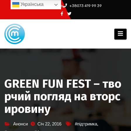
Перейти
Українська
info@ssm.in.ua
+38073 419 99 39
до
вмісту
GREEN FUN FEST – тво
рчий погляд на вторс
ировину
Анонси
Січ 22, 2016
#підтримка
,