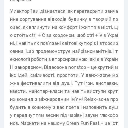
У лекторії ви дізнаєтеся, як перетворити звича
йне сортування відходів будинку в творчий пр
оцес, як вплинути на комфорт і життя в місті, щ
о стоїть ctrl + C за кордоном, щоб ctrl + V в Украї
ні, і навіть як пов’язані світові кутюр’є і вторсир
овина. Lab продемонструє найрізноманітніші т
ехнології роботи з вторсировиною, які є в Україн
і і закордоном. Відеозона nonstop – це крутий м
ікс ідей, сміливості, простоти. У движ-zone мо
жна фестивалити від душі. Тут ігри, виставки,
квести, майстер-класи та навіть виступи крут
их команд з міжнародним ім’ям! Relax-зона про
будить в кожному з вас поета і наповнить душ
у передчуттям весни під чарівні звуки глюкофо
нов. Маркети на нашому Green Fun Fest – це іст