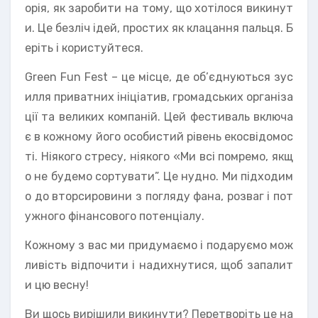
орія, як заробити на тому, що хотілося викинут
и. Це безліч ідей, простих як клацання пальця. Б
еріть і користуйтеся.
Green Fun Fest – це місце, де об’єднуються зус
илля приватних ініціатив, громадських організа
ції та великих компаній. Цей фестиваль включа
є в кожному його особистий рівень екосвідомос
ті. Ніякого стресу, ніякого «Ми всі помремо, якщ
о не будемо сортувати”. Це нудно. Ми підходим
о до вторсировини з погляду фана, розваг і пот
ужного фінансового потенціалу.
Кожному з вас ми придумаємо і подаруємо мож
ливість відпочити і надихнутися, щоб запалит
и цю весну!
Ви щось вирішили викинути? Перетворіть це на