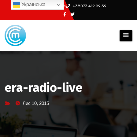
Перейти
Українська
info@ssm.in.ua
+38073 419 99 39
до
вмісту
era-radio-live
Лис 10, 2015