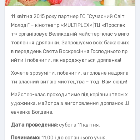
11 квітня 2015 року партнер ГО “Сучасний Світ
Молоді” – кінотеатр «MULTIPLEX»|ТЦ «Проспек
т» організовує Великодній майстер-клас з виго
товлення дряпанки. Запрошуємо всіх бажаючих
в переддень Свята Воскресіння Господнього пр
ийти і побачити, як народжується дряпанка!
Хочете зрозуміти, побачити, а головне надряпа
ти власний витвір мистецтва – тоді Вам сюди!
Майстер-клас проходитиме під керівництвом х
удожника, майстра з виготовлення дряпанок Ш
евченка Богдана.
Дата проведення:
субота 11 квітня.
Починаємо:
11.00 і до останнього учня.