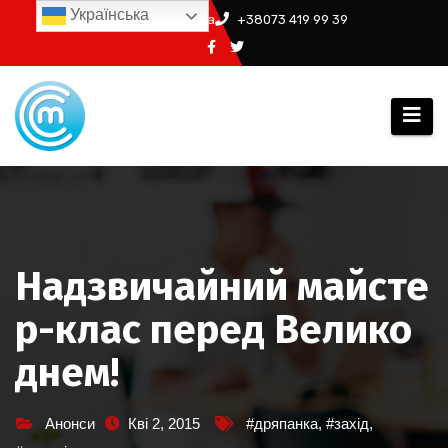
Перейти
Українська
info@ssm.in.ua
+38073 419 99 39
до
вмісту
Надзвичайний майсте
р-клас перед Велико
днем!
Анонси
Кві 2, 2015
#дряпанка
,
#захід
,